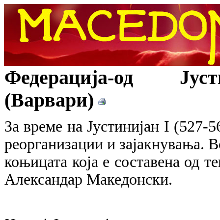
Федерација-од Јуст
(Варвари)
За време на Јустинијан I (527-5
реорганизации и зајакнувања. Во
коњицата која е составена од т
Александар Македонски.