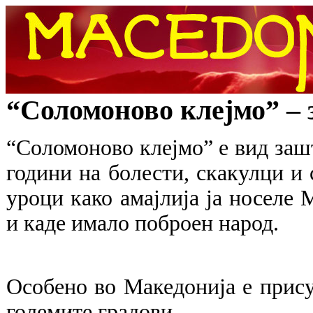
“Соломоново клејмо” – 
“Соломоново клејмо” е вид зашт
години на болести, скакулци и 
уроци како амајлија ја носеле 
и каде имало поброен народ.
Особено во Македонија е прису
големите градови.