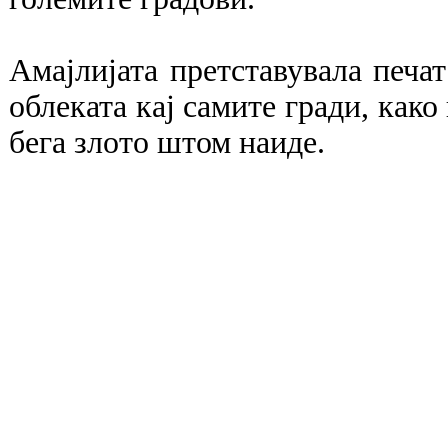
Амајлијата претставувала печа
облеката кај самите гради, како
бега злото штом наиде.