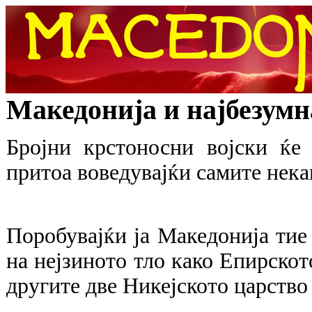
Македонија и најбезумн
Бројни крстоносни војски ќе
притоа воведувајќи самите нека
Поробувајќи ја Македонија тие
на нејзиното тло како Епирскот
другите две Никејското царство 