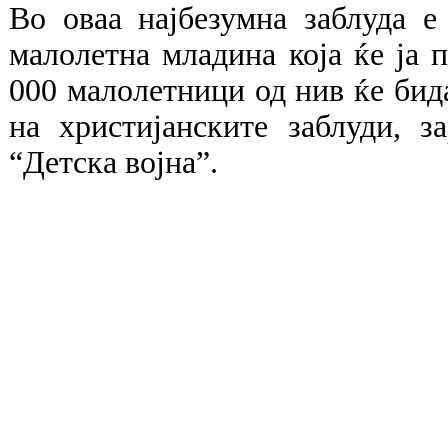
Во оваа најбезумна заблуда е
малолетна младина која ќе ја 
000 малолетници од нив ќе бида
на христијанските заблуди, 
“Детска војна”.