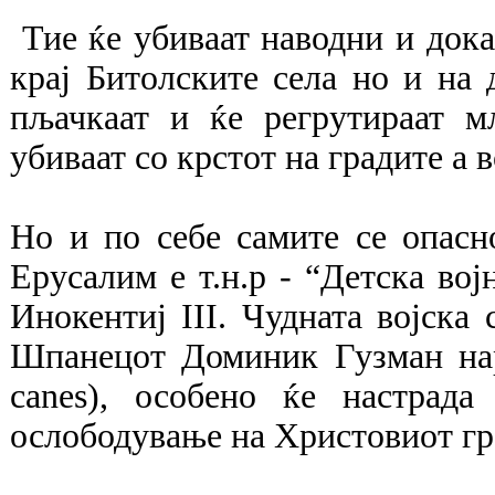
Тие ќе убиваат наводни и док
крај Битолските села но и на 
пљачкаат и ќе регрутираат м
убиваат со крстот на градите а в
Но и по себе самите се опасно
Ерусалим е т.н.р - “Детска вој
Инокентиј III. Чудната војска
Шпанецот Доминик Гузман нар
canes), особено ќе настрада
ослободување на Христовиот гр