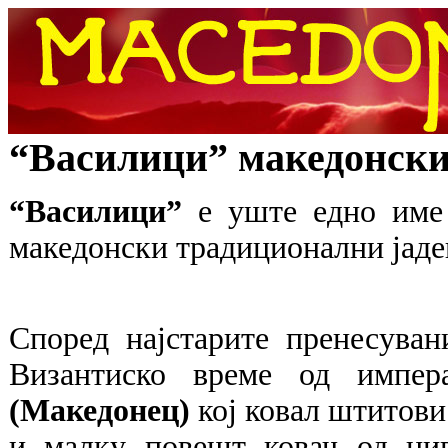
“Василици” македонск
“Василици”
е уште едно име
македонски традиционални јаде
Според најстарите пренесуван
Византиско време од импе
(Македонец)
кој ковал штитови
и малку повешт ковач од ни