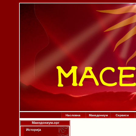
Насловна
Македониум
Сервиси
Македониум.орг
Историја