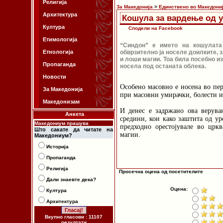
Религија
За Македонија
>
Единствено во Македони
Архитектура
Кошула за вардење од 
Култура
Сподели на Facebook
Етимологија
“Синдон” е името на кошулата 
Етнологија
обврзително ја носеле доилките, 
и лоши магии. Тоа била посебно и
Пропаганда
носела под останата облека.
Новости
Особено масовно е носена во пер
За Македонија
при масовни умирачки, болести и 
Македонизам
И денес е задржано ова верув
Анкета
средини, кои како заштита од ур
Македониум прашува
предходно орестојувале во цркв
Што сакате да читате на
магии.
Македониум?
Историја
Пропаганда
Религија
Просечна оцена од посетителите
Дали знаевте дека?
Оцена:
Култура
Архитектура
Вкупно гласови : 11107
резултати