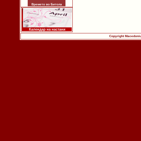
Времето во Битола
Календар на настани
Copyright Macedoniu