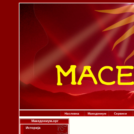
Насловна
Македониум
Сервиси
Македониум.орг
Историја