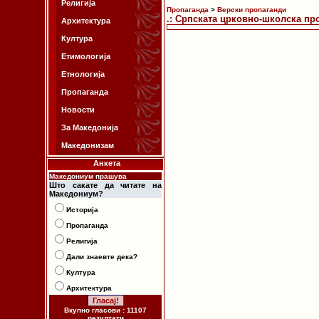
Религија
Пропаганда
>
Верски пропаганди
.: Српската црковно-школска про
Архитектура
Култура
Етимологија
Етнологија
Пропаганда
Новости
За Македонија
Македонизам
Анкета
Македониум прашува
Што сакате да читате на
Македониум?
Историја
Пропаганда
Религија
Дали знаевте дека?
Култура
Архитектура
Вкупно гласови : 11107
резултати