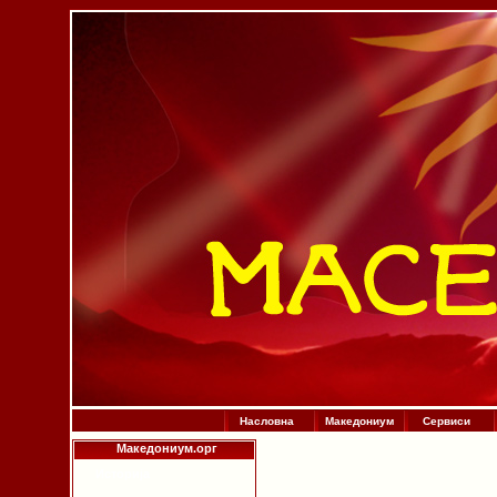
Насловна
Македониум
Сервиси
Македониум.орг
Историја