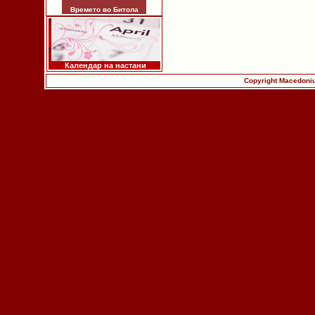
Времето во Битола
Календар на настани
Copyright Macedoniu