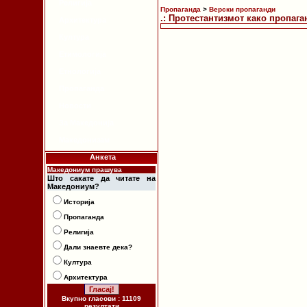
Религија
Пропаганда
>
Верски пропаганди
.: Протестантизмот како пропага
Архитектура
Култура
Етимологија
Етнологија
Пропаганда
Новости
За Македонија
Македонизам
Анкета
Македониум прашува
Што сакате да читате на
Македониум?
Историја
Пропаганда
Религија
Дали знаевте дека?
Култура
Архитектура
Вкупно гласови : 11109
резултати