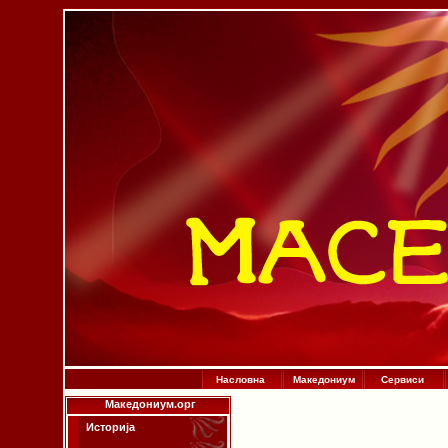
Насловна
Македониум
Сервиси
Македониум.орг
Историја