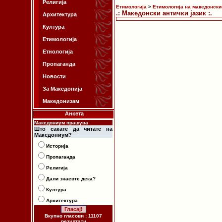
Религија
Етимологија
>
Етимологија на македонски
.: Македонски антички јазик :.
Архитектура
Култура
Етимологија
Етнологија
Пропаганда
Новости
За Македонија
Македонизам
Анкета
Македониум прашува
Што сакате да читате на
Македониум?
Историја
Пропаганда
Религија
Дали знаевте дека?
Култура
Архитектура
Вкупно гласови : 11107
резултати