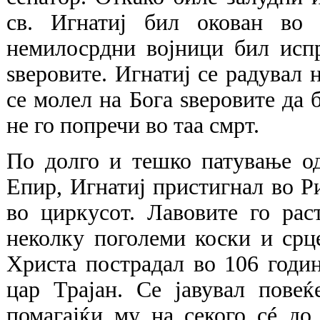
св. Игнатиј бил окован во
немилосрдни војници бил исп
ѕверовите. Игнатиј се радувал 
се молел на Бога ѕверовите да б
не го попречи во таа смрт.
По долго и тешко патување од
Епир, Игнатиј пристигнал во Р
во циркусот. Лавовите го рас
неколку поголеми коски и срц
Христа пострадал во 106 годи
цар Трајан. Се јавувал повеќ
помагајќи му на секого сé до 