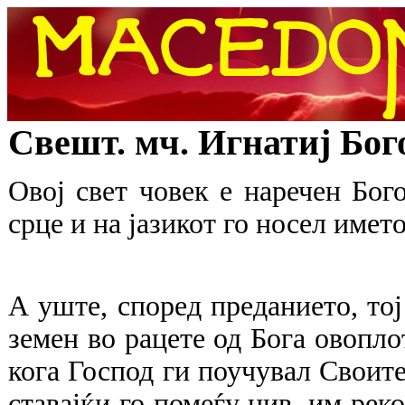
Свешт. мч. Игнатиј Бог
Овој свет човек е наречен Бог
срце и на јазикот го носел имет
А уште, според преданието, тој
земен во рацете од Бога овопл
кога Господ ги поучувал Своите
ставајќи го помеѓу нив, им реко