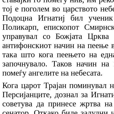
тој е поголем во царството небе
Подоцна Игнатиј бил ученик
Поликарп, епископот Смирнск
управувал со Божјата Црква
антифонскиот начин на пеење во
така што кога пеењето на една
започнувало. Таков начин на
помеѓу ангелите на небесата.
Кога царот Трајан поминувал н
Персијанците, дознал за Игнати
советува да принесе жртва на
сенатор. Откако биле залудни 