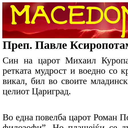
Преп. Павле Ксиропота
Син на царот Михаил Куропал
ретката мудрост и воедно со к
викал, бил во своите младинс
целиот Цариград.
Во една повелба царот Роман По
филозофи”. Но плашејќи се д