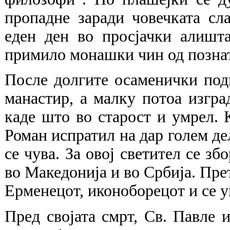
пропадне заради човечката сл
еден ден во просјачки алишт
примило монашки чин од познат
После долгите осаменички под
манастир, а малку потоа изгра
каде што во старост и умрел. К
Роман испратил на дар голем дел
се чува. За овој светител се зб
во Македонија и во Србија. Пре
Ерменецот, иконоборецот и се у
Пред својата смрт, Св. Павле и