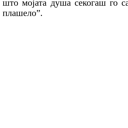
што мојата душа секогаш го са
плашело”.