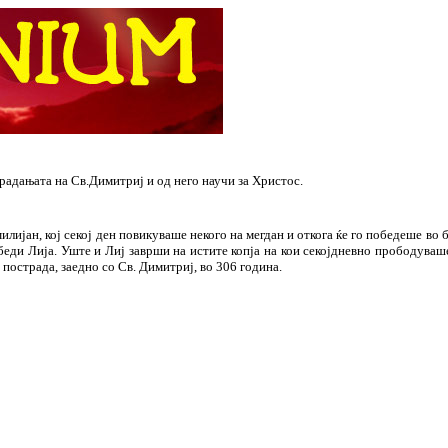
адањата на Св.Димитриј и од него научи за Христос.
лијан, кој секој ден повикуваше некого на мегдан и откога ќе го победеше во б
беди Лија. Уште и Лиј заврши на истите копја на кои секојдневно прободуваш
р пострада, заедно со Св. Димитриј, во 306 година.