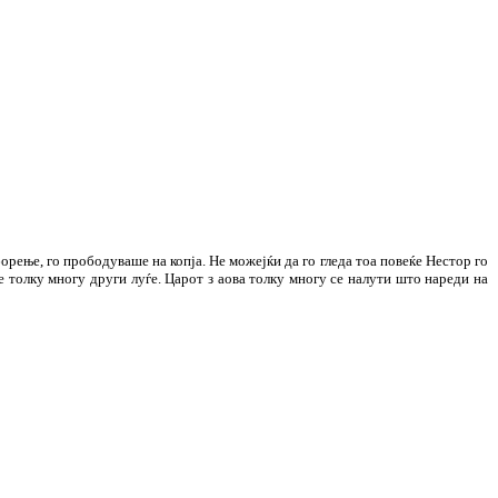
орење, го прободуваше на копја. Не можејќи да го гледа тоа повеќе Нестор го
е толку многу други луѓе. Царот з аова толку многу се налути што нареди на