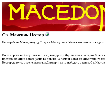
Св. Маченик Нестор
Нестор беше Македонец од Солун – Македонија. Уште како момче ги виде стр
Во тоа време во Солун имаше некој гладијатор Лиј, миленик на царот Максими
предизвика Лиј и откога јавно го повика на помош Богот на Димитриј, го по
Нестор да му се отсече главата, а Димитриј да го избодатс о копја. Св. Несто