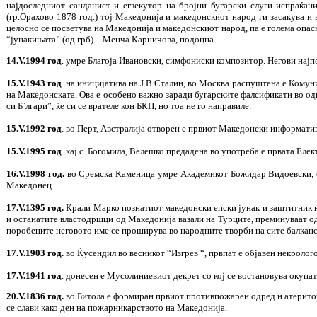
најдоследниот санданист и егзекутор на бројни бугарски слуги испраќан
(гр.Орахово 1878 год.) тој Македонија и македонскиот народ ги засакува и
целосно се посветува на Македонија и македонскиот народ, па е голема опасн
“јунакињата” (од грб) – Менча Карничова, подоцна.
14.V.1994 год
. умре Благоја Ивановски, симфониски композитор. Негови најп
15.V.1943 год
. на иницијатива на Ј.В.Сталин, во Москва распуштена е Кому
на Македонската. Ова е особено важно заради бугарските фалсификати во одн
си Б`лгари”, ќе си се врателе кон БКП, но тоа не го направиле.
15.V.1992 год
. во Перт, Австралија отворен е првиот Македонски информатив
15.V.1995 год
. кај с. Богомила, Велешко предадена во употреба е првата Еле
16.V.1998 год.
во Сремска Каменица умре Академикот Божидар Видоевски, еде
Македонец.
17.V.1395 год.
Крали Марко познатиот македонски епски јунак и заштитник на
и останатите властодршци од Македонија вазали на Турците, преминуваат од
поробените неговото име се проширува во народните творби на сите балкан
17.V.1903 год.
во Ќусендил во весникот “Изгрев “, првпат е објавен некролого
17.V.1941 год
. донесен е Мусолиниевиот декрет со кој се востановува окупа
20.V.1836 год.
во Битола е формиран првиот противпожарен одред н атериториј
се слави како ден на пожарникарството на Македонија.