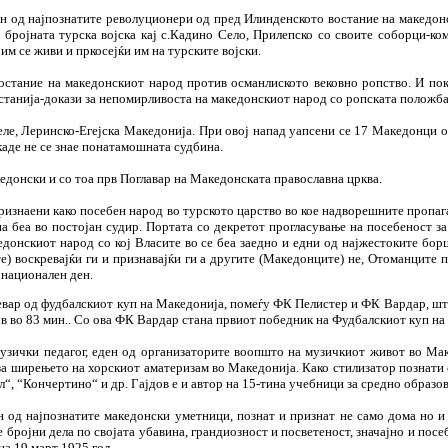
ен од најпознатите револуционери од пред Илинденското востание на македон
 бројната турска војска кај с.Кадино Село, Прилепско со своите соборци-ко
им се живи и пркосејќи им на турските војски.
остание на македонскиот народ против османлиското вековно ропство. И покр
станија-докази за непомирливоста на македонскиот народ со ропската положба
ле, Леринско-Егејска Македонија. При овој напад уапсени се 17 Македонци о
каде не се знае понатамошната судбина.
кедонски и со тоа прв Поглавар на Македонската православна црква.
признаени како посебен народ во турското царство во кое надворешните пропаг
па беа во постојан судир. Портата со декретот прогласување на посебеност за
едонскиот народ со кој Власите во се беа заедно и едни од најжестоките бо
ите) воскревајќи ги и признавајќи ги а другите (Македонците) не, Отоманците
 национален ден.
вар од фудбалскиот куп на Македонија, помеѓу ФК Пелистер и ФК Вардар, што 
ов во 83 мин.. Со ова ФК Вардар стана првиот победник на Фудбалскиот куп на
узички педагог, еден од организаторите воопшто на музичкиот живот во Маке
а ширењето на хорскиот аматеризам во Македонија. Како стилизатор познати с
ол“, “Кончертино“ и др. Гајдов е и автор на 15-тина учебници за средно образо
 од најпознатите македонски уметници, познат и признат не само дома но и н
 бројни дела по својата убавина, грандиозност и посветеност, значајно и по
на 19 март 1925 год.