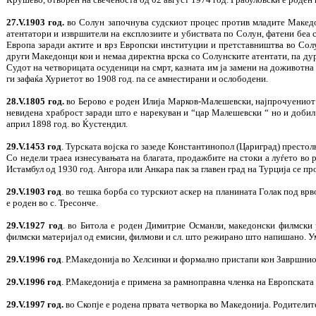
27.V.1903 год.
во Солун започнува судскиот процес против младите Македон
атентатори и извршители на експлозиите и убиствата по Солун, фатени беа
Европа заради актите и врз Европски институции и претставништва во Солу
други Македонци кои и немаа директна врска со Солунските атентати, па дур
Судот на четворицата осуденици на смрт, казната им ја замени на доживотна
ги зафаќа Хуриетот во 1908 год. па се амнестирани и ослободени.
28.V.1805 год.
во Берово е роден Илија Марков-Малешевски, најпрочуениот м
невидена храброст заради што е нарекуван и “цар Малешевски “ но и добил
април 1898 год. во Ќустендил.
29.V.1453 год
. Турската војска го зазеде Константинопол (Цариград) престол
Со недели траеа изнесувањата на благата, продажбите на стоки а луѓето во 
Истамбул од 1930 год. Ангора или Анкара пак за главен град на Турција се пр
29.V.1903 год
. во тешка борба со турскиот аскер на планината Голак под вр
е роден во с. Тресонче.
29.V.1927 год
. во Битола е роден Димитрие Османли, македонски филмски 
филмски материјал од емисии, филмови и сл. што режирано што напишано. Ум
29.V.1996 год
. Р.Македонија во Хелсинки и формално пристапи кон Завршнио
29.V.1996 год
. Р.Македонија е примена за рамноправна членка на Европскат
29.V.1997 год.
во Скопје е родена првата четворка во Македонија. Родителите