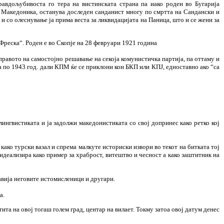
равдољубивоста го тера на вистинската страна па иако роден во Бугарија
за Македоника, останува доследен санданист многу по смртта на Сандански и
и со олеснување ја прима веста за ликвидацијата на Паница, што и се жени за
Фреска“. Роден е во Скопје на 28 февруари 1921 година
равото на самостојно решавање на секоја комунистичка партија, па оттаму и
а по 1943 год. дали КПМ ќе се приклони кон БКП или КПЈ, едноставно ако “са
ингвистиката и ја задолжи македонистиката со свој допринес како ретко кој
како турски вазал и спрема малкуте историски извори во текот на битката тој
деализира како пример за храброст, витештво и чесност а како заштитник на
јавија неговите истомисленици и другари.
а.
а на овој тогаш голем град, центар на вилает. Токму затоа овој датум денес