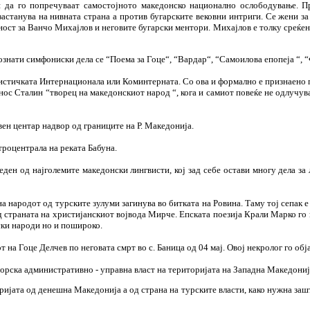
и да го попречуваат самостојното македонско национално ослободување. П
 застанува на нивната страна а против бугарските вековни интриги. Се жени 
ост за Ванчо Михајлов и неговите бугарски ментори. Михајлов е толку среќен 
ознати симфониски дела се “Поема за Гоце“, “Вардар“, “Самоилова епопеја “, “
нистичката Интернационала или Коминтерната. Со ова и формално е признаено п
ос Сталин “творец на македонскиот народ “, кога и самиот повеќе не одлучув
ен центар надвор од границите на Р. Македонија.
ктроцентрала на реката Бабуна.
н од најголемите македонски лингвисти, кој зад себе остави многу дела за л
 народот од турските зулуми загинува во битката на Ровина. Таму тој сепак е 
 страната на христијанскиот војвода Мирче. Епската поезија Крали Марко го и
ски народи но и пошироко.
т на Гоце Делчев по неговата смрт во с. Баница од 04 мај. Овој некролог го об
торска административно - управна власт на територијата на Западна Македониј
ата од денешна Македонија а од страна на турските власти, како нужна заштит