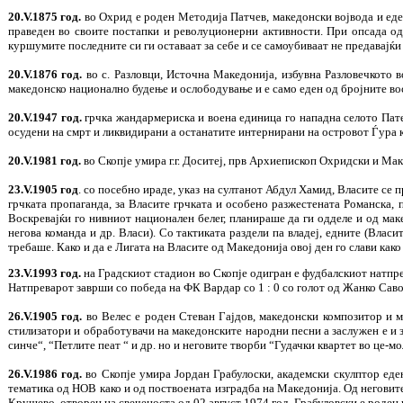
20.V.1875 год.
во Охрид е роден Методија Патчев, македонски војвода и ед
праведен во своите постапки и револуционерни активности. При опсада од
куршумите последните си ги оставаат за себе и се самоубиваат не предавајќи 
20.V.1876 год.
во с. Разловци, Источна Македонија, избувна Разловечкото в
македонско национално будење и ослободување и е само еден од бројните во
20.V.1947 год.
грчка жандармериска и воена единица го нападна селото Пате
осудени на смрт и ликвидирани а останатите интернирани на островот Ѓура 
20.V.1981 год.
во Скопје умира г.г. Доситеј, прв Архиепископ Охридски и Ма
23.V.1905 год
. со посебно ираде, указ на султанот Абдул Хамид, Власите се 
грчката пропаганда, за Власите грчката и особено разжестената Романска, 
Воскревајќи го нивниот национален белег, планираше да ги одделе и од мак
негова команда и др. Власи). Со тактиката раздели па владеј, едните (Влас
требаше. Како и да е Лигата на Власите од Македонија овој ден го слави како
23.V.1993 год.
на Градскиот стадион во Скопје одигран е фудбалскиот натпре
Натпреварот заврши со победа на ФК Вардар со 1 : 0 со голот од Жанко Сав
26.V.1905 год.
во Велес е роден Стеван Гајдов, македонски композитор и м
стилизатори и обработувачи на македонските народни песни а заслужен е и з
синче“, “Петлите пеат “ и др. но и неговите творби “Гудачки квартет во це-м
26.V.1986 год.
во Скопје умира Јордан Грабулоски, академски скулптор еден
тематика од НОВ како и од поствоената изградба на Македонија. Од неговите
Крушево, отворен на свеченоста од 02 август 1974 год. Грабуловски е роден 