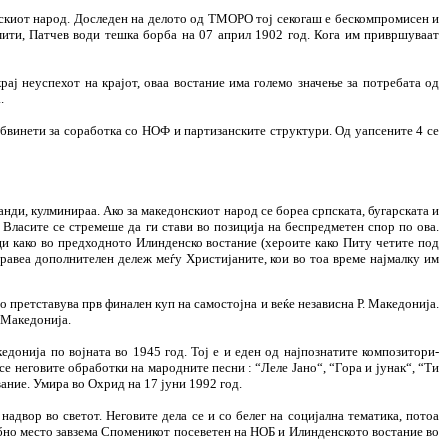
скиот народ. Доследен на делото од ТМОРО тој секогаш е бескомпромисен и
мити, Патчев води тешка борба на 07 април 1902 год. Кога им привршуваат
ај неуспехот на крајот, оваа востание има големо значење за потребата од
.
бвинети за соработка со НОФ и партизанските структури. Од уапсените 4 се
анди, кулминираа. Ако за македонскиот народ се бореа српската, бугарската и
 Власите се стремеше да ги стави во позиција на беспредметен спор по ова.
рци како во предходното Илинденско востание (хероите како Питу четите под
 правеа дополнителен дележ меѓу Христијаните, кои во тоа време најмалку им
претставува прв финален куп на самостојна и веќе независна Р. Македонија.
 Македонија.
донија по војната во 1945 год. Тој е и еден од најпознатите композитори-
е неговите обработки на мародните песни : “Леле Јано“, “Гора и јунак“, “Ти
вание. Умира во Охрид на 17 јуни 1992 год.
адвор во светот. Неговите дела се и со белег на социјална тематика, потоа
себно место завзема Споменикот посеветен на НОБ и Илинденското востание во