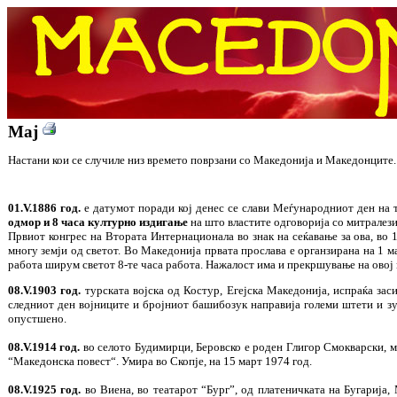
Мај
Настани кои се случиле низ времето поврзани со Македонија и Македонците.
01.V.1886 год.
е датумот поради кој денес се слави Меѓународниот ден на 
одмор и 8 часа културно издигање
на што властите одговорија со митралези 
Првиот конгрес на Втората Интернационала во знак на сеќавање за ова, во 
многу земји од светот. Во Македонија првата прослава е органзирана на 1 м
работа ширум светот 8-те часа работа. Нажалост има и прекршување на овој 
08.V.1903 год.
турската војска од Костур, Егејска Македонија, испраќа за
следниот ден војниците и бројниот башибозук направија големи штети и зул
опустшено.
08.V.1914 год.
во селото Будимирци, Беровско е роден Глигор Смокварски, м
“Македонска повест“. Умира во Скопје, на 15 март 1974 год.
08.V.1925 год.
во Виена, во театарот “Бург”, од платеничката на Бугарија