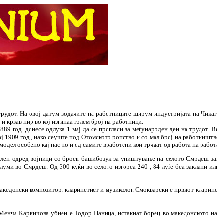
трудот. На овој датум водачите на работниците ширум индустријата на Чика
и крвав пир во кој изгинаа голем број на работници.
1889 год. донесе одлука 1 мај да се прогласи за меѓународен ден на трудот. 
ај 1909 год., иако сеуште под Отомското ропство и со мал број на работништво
модел особено кај нас но и од самите вработени кои трчаат од работа на работ
силен одред војници со броен башибозук за уништување на селото Смрдеш заш
уми во Смрдеш. Од 300 куќи во селото изгореа 240 , 84 луѓе беа заклани ил
акедонски композитор, кларинетист и музиколог. Смокварски е првиот кларине
, Менча Карничова убиен е Тодор Паница, истакнат борец во македонското 