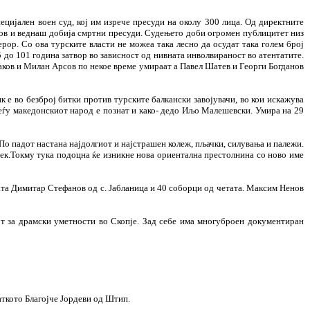
ијален воен суд, кој им изрече пресуди на околу 300 лица. Од директните
сов и веднаш добија смртни пресуди. Судењето доби огромен публицитет низ
ор. Со ова турските власти не можеа така лесно да осудат така голем број
 до 101 година затвор во зависност од нивната инволвираност во атентатите.
њаков и Милан Арсов по некое време умираат а Павел Шатев и Георги Богданов
 е во безброј битки против турските балкански завојувачи, во кои искажува
еѓу македонскиот народ е познат и како- дедо Иљо Малешевски. Умира на 29
 По падот настана најдолгиот и најстрашен колеж, пљачки, силувања и палежи.
 век.Токму тука подоцна ќе изникне нова ориентална престолнина со ново име
дата Димитар Стефанов од с. Јабланица и 40 соборци од четата. Максим Ненов
т за драмски уметности во Скопје. Зад себе има многуброен документиран
аткото Благојче Јордеви од Штип.