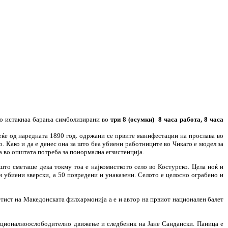
го истакнаа барања симболизирани во
три 8 (осумки) 8 часа работа, 8 часа
Веќе од наредната 1890 год. одржани се првите манифестации на прослава во
. Како и да е денес она за што беа убиени работниците во Чикаго е модел за
а во општата потреба за понормална егзистенција.
то сметаше дека токму тоа е најкомисткото село во Костурско. Цела ноќ и
и убиени ѕверски, а 50 повредени и унаказени. Селото е целосно ограбено и
тист на Македонската филхармонија а е и автор на првиот национален балет
националноослободително движење и следбеник на Јане Сандански. Паница е