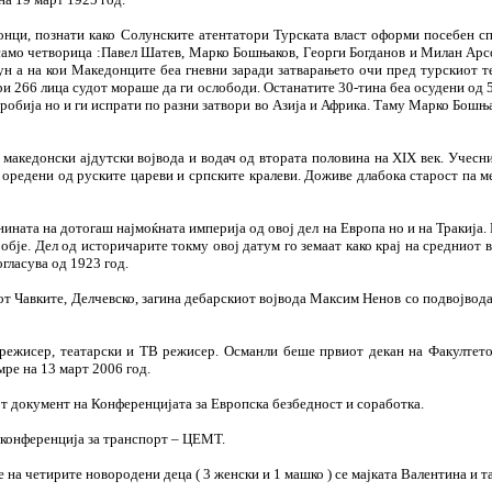
ци, познати како Солунските атентатори Турската власт оформи посебен спец
 само четворица :Павел Шатев, Марко Бошњаков, Георги Богданов и Милан Ар
н а на кои Македонците беа гневни заради затварањето очи пред турскиот тер
и 266 лица судот мораше да ги ослободи. Останатите 30-тина беа осудени од 5
 робија но и ги испрати по разни затвори во Азија и Африка. Таму Марко Бош
акедонски ајдутски војвода и водач од втората половина на XIX век. Учесник
 оредени од руските цареви и српските кралеви. Доживе длабока старост па м
нината на дотогаш најмоќната империја од овој дел на Европа но и на Тракија.
робје. Дел од историчарите токму овој датум го земаат како крај на средниот
огласува од 1923 год.
вот Чавките, Делчевско, загина дебарскиот војвода Максим Ненов со подвојво
режисер, театарски и ТВ режисер. Османли беше првиот декан на Факултето
ре на 13 март 2006 год.
т документ на Конференцијата за Европска безбедност и соработка.
а конференција за транспорт – ЦЕМТ.
 на четирите новородени деца ( 3 женски и 1 машко ) се мајката Валентина и т