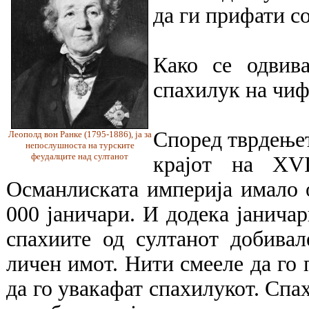
да ги прифати с
Како се одвив
спахилук на чи
Според тврдење
Леополд вон Ранке (1795-1886), ја за
непослушноста на турските
феудалците над султанот
крајот на XV
Османлиската империја имало 
000 јаничари. И додека јаничар
спахиите од султанот добива
личен имот. Нити смееле да го п
да го увакафат спахилукот. Спах