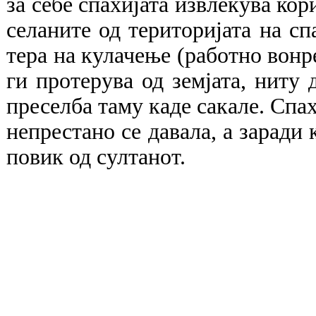
за себе спахијата извлекува кор
селаните од територијата на сп
тера на кулачење (работно вонр
ги протерува од земјата, ниту 
преселба таму каде сакале. Спах
непрестано се давала, а заради 
повик од султанот.