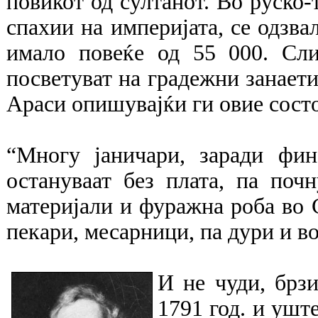
повикот од султанот. Во руско-т
спахии на империјата, се одзва
имало повеќе од 55 000. Сли
посветуват на градежни занаети
Араси опишувајќи ги овие состо
“Многу јаничари, заради фин
остануваат без плата, па почн
материјали и фуражна роба во 
пекари, месарници, па дури и в
И не чуди, брзи
1791 год. и ушт