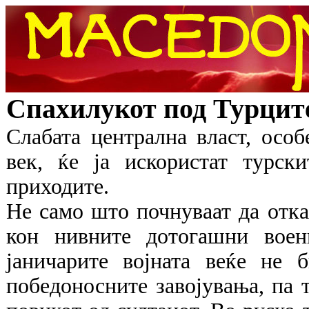
Спахилукот под Турцит
Слабата централна власт, осо
век, ќе ја искористат турск
приходите.
Не само што почнуваат да отка
кон нивните дотогашни воен
јаничарите војната веќе не 
победоносните завојувања, па т