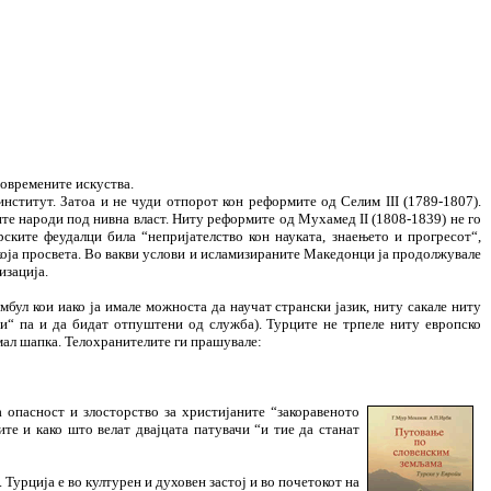
современите искуства.
нститут. Затоа и не чуди отпорот кон реформите од Селим III (1789-1807).
ите народи под нивна власт. Ниту реформите од Мухамед II (1808-1839) не го
ските феудалци била “непријателство кон науката, знаењето и прогресот“,
екоја просвета. Во вакви услови и исламизираните Македонци ја продолжувале
изација.
бул кои иако ја имале можноста да научат странски јазик, ниту сакале ниту
ети“ па и да бидат отпуштени од служба). Турците не трпеле ниту европско
мал шапка. Телохранителите ги прашувале:
а опасност и злосторство за христијаните “закоравеното
те и како што велат двајцата патувачи “и тие да станат
 Турција е во културен и духовен застој и во почетокот на