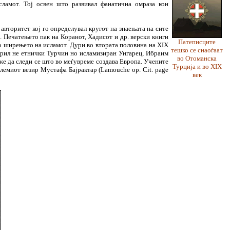
ламот. Тој освен што развивал фанатична омраза кон
авторитет кој го определувал кругот на знаењата на сите
). Печатењето пак на Коранот, Хадисот и др. верски книги
Патеписците
ало ширењето на исламот. Дури во втората половина на XIX
тешко се снаоѓаат
ворил не етнички Турчин но исламизиран Унгарец, Ибраим
во Отоманска
оже да следи се што во меѓувреме создава Европа. Учените
Турција и во XIX
лемиот везир Мустафа Бајрактар (Lamouche op. Cit. page
век