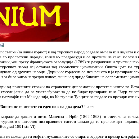
постапки (за лична корист) и кај турскиот народ создале омраза кон науката и 
 со просветени народи, тонел во предрасуди и се противи на секој полезен и
зации, кои преку Француската револуција (1789) ги раздвижиле и христијанск
турскиот народ кој останал зад европските цивилизации. Општа црта на тур
елувала од другите народи. Дури и се гордееле со незнаењето и ја презирале с
ен за било каков напредок живот, лишен од придобивките на современата цивил
ари од почесните стражи на странските дипломатски претставништва во Истам
е смееле јавно да го употребуваат за да не бидат презирани како “ѓаур мил
 патувајќи низ Македонија, во Костурско Турците го гледале со презири оти и
“Зошто не го исечете со еден нож на два дела?“
и сл.
 морале да даваат и мито. Макензи и Ирби (1862-1863) го сметале за голем
турското општество низ правниот систем сакало да го пренесе врз поданици
Beograd 1891 str. VI).
па не можел да ги опфати муслиманите со старата гордост и презир кон рајата.