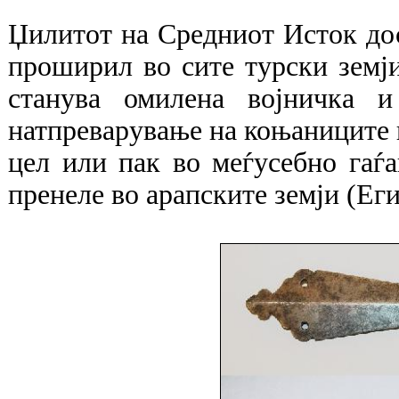
Џилитот на Средниот Исток дос
проширил во сите турски земји
станува омилена војничка и
натпреварување на коњаниците 
цел или пак во меѓусебно гаѓ
пренеле во арапските земји (Ег