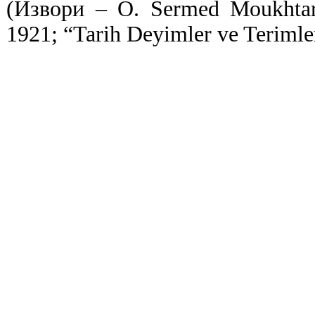
(Извори – O. Sermed Moukhtar 
1921; “Tarih Deyimler ve Teriml