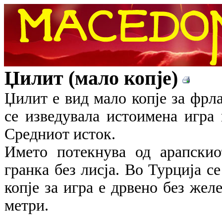
Џилит (мало копје)
Џилит е вид мало копје за фрла
се изведувала истоимена игра 
Средниот исток.
Името потекнува од арапскио
гранка без лисја. Во Турција се
копје за игра е дрвено без жел
метри.