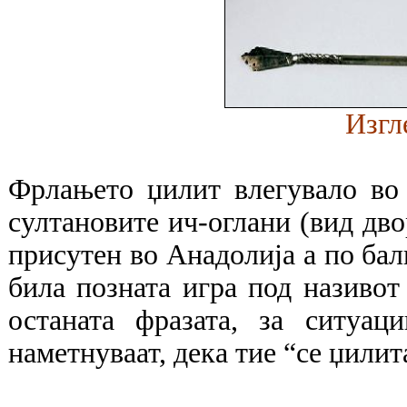
Изгл
Фрлањето џилит влегувало во 
султановите ич-оглани (вид дво
присутен во Анадолија а по бал
била позната игра под називот
останата фразата, за ситуа
наметнуваат, дека тие “се џилит