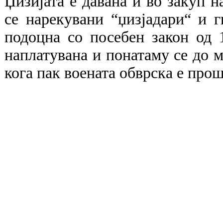
Џизијата е давана и во закуп н
се нарекувани “џизјадари“ и г
подоцна со посебен закон од 1
наплатувана и понатаму се до м
кога пак воената обврска е прош