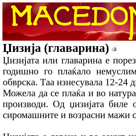
Џизија (главарина)
Џизијата или главарина е поре
годишно го плаќало немуслим
обврска. Таа изнесувала 12-24 
Можела да се плаќа и во натура
производи. Од џизијата биле о
сиромашните и возрасни мажи с