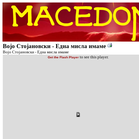
Војо Стојановски - Една мисла имаме
Војо Стојановски - Една мисла имаме
to see this player.
Get the Flash Player