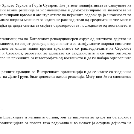
 Христо Узунов и Ѓорѓи Сугарев. Тие ја зеле иницијативата за свикување на
емени важни решенија за нормализирање и демократизирање на положбата на
ховизирани врвови и авантуристите во нејзините редови да ја ангажираат во
давала широка можност за издигање раководители од средината на тие маси и
ајќи да дадат сметка за својата одговорност за последиците од востанието, и
 Организацијата во Битолскиот револуционерен округ од штетното дејство на
станието, со својот револуционерен опит и со извојуваните широки симпатии
врзале за општи акции против врховизмот со раководителите на Серскиот
 и Серскиот, работејќи во единство со санданистите и со оние битолски
пре на причините за катастрофата од востанието и да ги побара одговорните
 разните фракции во Внатрешната организација и да се излезе со заедничка
во на Даме Груев, биле донесени важни решенија. Меѓу нив ќе ги споменеме
0
.
а Егзархијата и нејзините органи, кои се насочени во духот на бугарскиот
рганизацијата за првпат така радикално и во целост ја осудила дејноста на