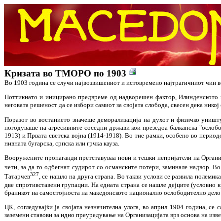
Кризата во ТМОРО по 1903
Во 1903 година се случи највозвишениот и истовремено најтрагичниот чин во
Поттикнато и иницирано предвреме од надворешен фактор, Илинденското в
неговата решеност да се избори самиот за својата слобода, свесен дека никој
Поразот во востанието значеше деморализација на духот и физичко уништ
погодуваше на агресивните соседни држави кои презедоа балканска "ослобод
1913) и Првата светска војна (1914-1918). Во тие рамки, особено во перио
нивната бугарска, српска или грчка кауза.
Вооружените пропаганди претставуваа нови и тешки непријатели на Организа
чети, за да го одбегнат судирот со османските потери, заминале надвор. 
327
Татарчев
, се нашло на друга страна. Во такви услови се развила полеми
две спротивставени групации. На едната страна се нашле дејците (условно к
браникот на самостојноста на македонското национално ослободително дело. Н
ЦК, согледувајќи ја својата незначителна улога, во април 1904 година, с
заземени ставови за идно преуредување на Организацијата врз основа на изв