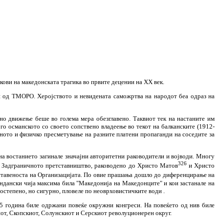
кови на македонската трагика во првите децении на XX век.
н од ТМОРО. Херојството и невидената саможртва на народот беа одраз на
о движење беше во голема мера обезглавено. Таквиот тек на настаните им
го османското со своето сопствено владеење во текот на балканските (1912-
вното и физичко пресметување на разните платени пропаганди на соседите за
на востанието загинале значајни авторитетни раководители и војводи. Многу
326
ЦК. Задграничното претставништво, раководено до Христо Матов
и Христо
поставеноста на Организацијата. По овие прашања дошло до диференцирање на
Сандански чија максима била "Македонија на Македонците" и кои застанале на
остепено, но сигурно, пловеле по неоврховистичките води .
905 година биле одржани повеќе окружни конгреси. На повеќето од нив биле
иот, Скопскиот, Солунскиот и Серскиот револуционерен округ.