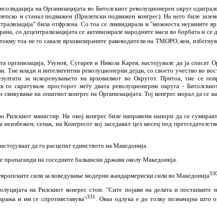
нсолидација на Организацијата во Битолскиот револуционерен округ одиграле
илепско и станал подвижен (Прилепски подвижен конгрес). На него биле заз
нтрализација" била отфрлена. Со тоа се ликвидирала и "можноста нејзините вр
рана, со децентрализацијата се активизирале народните маси во борбата и се 
 токму тоа не го сакале врховизираните раководители на ТМОРО, кои, избегнув
та организација, Узунов, Сугарев и Никола Карев, настојувале да ја спасат
ви. Тие млади и интелигентни револуционерни дејци, со своето учество во во
зултати за искоренувањето на врховизмот во Округот. Притоа, тие се по
в го скратувале просторот меѓу двата револуционерни округа - Битолскиот
свикување на општиот конгрес на Организацијата. Тој конгрес морал да се за
 Рилскиот манастир. На овој конгрес биле направени напори да се сумираат
а неизбежен, сепак, на Конгресот кој заседавал цел месец под претседателст
настојуваат да го расцепат единството на Македонија.
те пропаганди на соседните балкански држави околу Македонија.
33
 европските сили за воведување модерни жандармериски сили во Македонија
золуцијата на Рилскиот конгрес стои: "Сите појави на делата и постапките н
331
арања и им се спротивставува"
. Оваа одлука е до толку позначајна што о