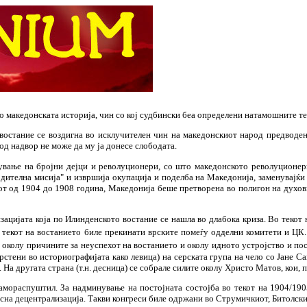
 македонската историја, чин со кој судбински беа определени натамошните те
остание се воздигна во исклучителен чин на македонскиот народ предводе
 од надвор не може да му ја донесе слободата.
ување на бројни дејци и револуционери, со што македонското револуционерн
ителна мисија" и извршија окупација и поделба на Македонија, заменувајќи 
дот од 1904 до 1908 година, Македонија беше претворена во полигон на духо
цијата која по Илинденското востание се нашла во длабока криза. Во текот 
Во текот на востанието биле прекинати врските помеѓу одделни комитети и 
ка околу причините за неуспехот на востанието и околу идното устројство и 
рстени во историографијата како левица) на серската група на чело со Јане 
а другата страна (т.н. десница) се собрале силите околу Христо Матов, кои, п
е самораспуштил. За надминување на постојната состојба во текот на 1904/1
есна децентрализација. Такви конгреси биле одржани во Струмичкиот, Битолск