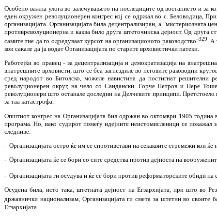
Особено важна улога во залечувањето на последиците од востанието и за ко
еден окружен револуционерен конгрес кој се одржал во с. Беловодица, Пр
организацијата. Организацијата била децентрализиран, а "мистериозната це
противреволуционерна и каква било друга штеточинска дејност. Од друга ст
329
самите тие да го одредуваат курсот на организационото раководство"
. А
кои сакале да ја водат Организацијата по старите врховистички патеки.
Работејќи во правец - за децентрализација и демократизација на внатрешна
внатрешните врховисти, што се беа загнездиле во неговите раководни круго
сред народот во Битолско, можеле навистина да постигнат решителни ре
револуционерен округ, на чело со Сандански. Горче Петров и Пере Тоше
револуционери што останале доследни на Делчевите принципи. Претстоело и 
за таа катастрофа.
Општиот конгрес на Организацијата бил одржан во октомври 1905 година во
програма. Но, иако судирот помеѓу идејните неистомисленици се покажал з
следниве:
- Организацијата остро ќе им се спротивстави на секаквите стремежи кои ќе 
- Организацијата ќе се бори со сите средства против дејноста на вооружени
- Организацијата ги осудува и ќе се бори против реформаторските обиди на
Осудена била, исто така, штетната дејност на Егзархијата, при што во Ре
државнички национализам, Организацијата ги смета за штетни во своите б
Егзархијата.