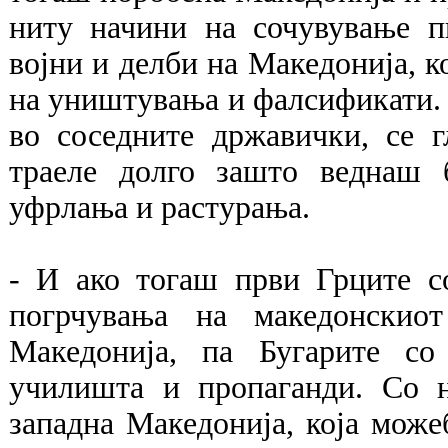
ниту начини на сочувување п
војни и делби на Македонија, к
на уништувања и фалсификати. А
во соседните државички, се г
траеле долго зашто веднаш 
уфрлања и растурања.
- И ако тогаш први Грците с
погрчувања на македонскио
Македонија, па Бугарите со
училишта и пропаганди. Со н
западна Македонија, која може