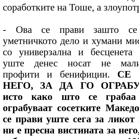
соработките на Тоше, а злоупот
- Ова се прави зашто се
уметничкото дело и хумани ми
со универзална и бесценета 
уште денес носат не мали
профити и бенифиции.
СЕ 
НЕГО, ЗА ДА ГО ОГРАБУ
исто како што се грабаа
ограбуваат сосетките Македо
се прави уште сега за ликот
ни е пресна вистината за него