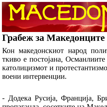
Грабеж за Македонците
Кон македонскиот народ поли
ткиво е постојана, Османлиите 
католицизмот и протестантизмо
воени интервенции.
- Додека Русија, Франција, Бр
пропаганда, сосетките на Макед