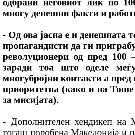
одбрани неговиот лик по 10
многу денешни факти и работи
- Од ова јасна е и денешната 
пропагандисти да ги приграб
револуционери од пред 100 
заради тоа што оделе меѓ
многубројни контакти а пред с
приоритетна (како и на Тоше
за мисијата).
- Дополнителен хендикеп на 
тогаш поробена Македонија и пр