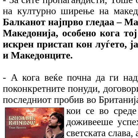
на културно ширење на маке
Балканот најпрво гледаа – Ма
Македонија, особено кога тој
искрен пристап кон луѓето, 
и Македонците.
- А кога веќе почна да ги на
поконкретните понуди, договори
последниот пробив во Британија
кои се во сред
доживееше успе
светската слава,