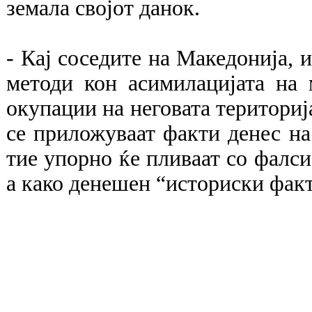
земала својот данок.
- Кај соседите на Македонија,
методи кон асимилацијата на
окупации на неговата територија
се приложуваат факти денес на
тие упорно ќе пливаат со фалс
а како денешен “историски факт