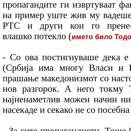
пропагандите ги извртуваат фа
на пример уште жив му вадеше 
РТС и други кои го пренес
влашко потекло (
името било Тодо
- Со ова постигнуваше дека е
(Србија има многу Власи и 
прашање македонизмот со насто
нов разгорок. А него токму 
најненаметлив можен начин ни
насекаде и секако не со посебна
- За сите пропагандисти, Тоше 