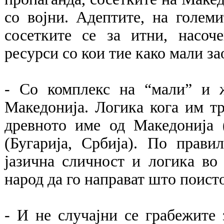
со војни. Адептите, на голем
сосетките се за итни, насоч
ресурси со кои тие како мали за
- Со комплекс на “мали” и ж
Македонија. Логика кога им тр
древното име од Македонија (
(Бугарија, Србија). По прави
јазична сличност и логика во 
народ да го направат што поист
- И не случајни се грабежите