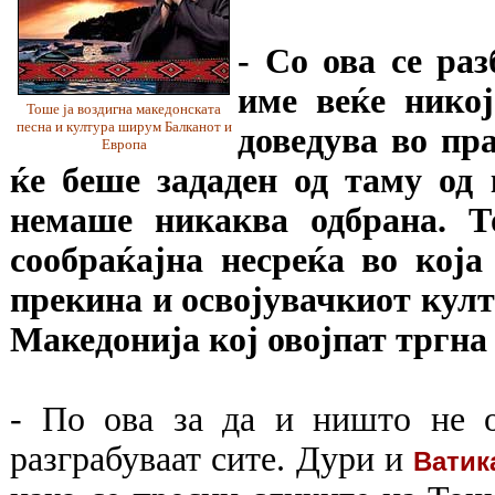
- Со ова се ра
име веќе нико
Тоше ја воздигна македонската
песна и култура ширум Балканот и
доведува во пр
Европа
ќе беше зададен од таму од 
немаше никаква одбрана. Т
сообраќајна несреќа во која
прекина и освојувачкиот култ
Македонија кој овојпат тргна 
- По ова за да и ништо не 
разграбуваат сите. Дури и
Ватик