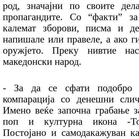
род, значајни по своите дел
пропагандите. Со “факти” з
калемат зборови, писма и д
напишале или правеле, а ако г
оружјето. Преку нивтие нас
македонски народ.
- За да се сфати подобро 
компарација со денешни слич
Имено веќе започна грабање з
поп и културна икона -Т
Постојано и самодакажуван к